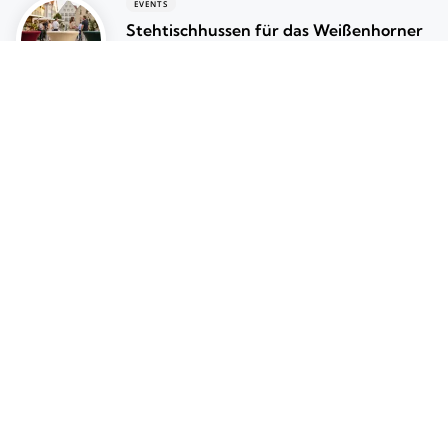
EVENTS
Stehtischhussen für das Weißenhorner
Weinfest 2026 richtig auswählen
August 3, 2026
EVENTS
Wie viele Stehtische pro Gast?
Praktischer Rechner für Events
Juli 27, 2026
Beliebte Beiträge
Beliebt
Stehtischhussen: Der perfekte Look für
Ihre Veranstaltung
2 min
Was ist eine Stehtischhusse? Alles über
Stehtischhussen