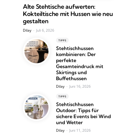
Alte Stehtische aufwerten:
Kokteiltische mit Hussen wie neu
gestalten
Posted
Dilay
Juli 6, 2026
TIPPS
Stehtischhussen
kombinieren: Der
perfekte
Gesamteindruck mit
Skirtings und
Buffethussen
Posted
Dilay
Juni 16, 2026
TIPPS
Stehtischhussen
Outdoor: Tipps für
sichere Events bei Wind
und Wetter
Posted
Dilay
Juni 11, 2026