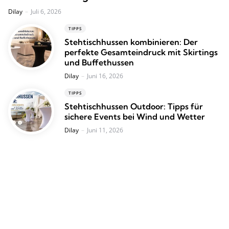
Posted
Dilay
Juli 6, 2026
TIPPS
Stehtischhussen kombinieren: Der
perfekte Gesamteindruck mit Skirtings
und Buffethussen
Posted
Dilay
Juni 16, 2026
TIPPS
Stehtischhussen Outdoor: Tipps für
sichere Events bei Wind und Wetter
Posted
Dilay
Juni 11, 2026