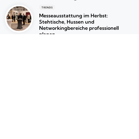
TRENDS
Messeausstattung im Herbst:
Stehtische, Hussen und
Networkingbereiche professionell
planen
August 4, 2026
EVENTS
Stehtischhussen für das Weißenhorner
Weinfest 2026 richtig auswählen
August 3, 2026
EVENTS
Wie viele Stehtische pro Gast?
Praktischer Rechner für Events
Juli 27, 2026
Beliebte Beiträge
Beliebt