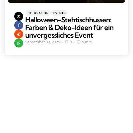
Categories
Posted
DEKORATION
EVENTS
in
Halloween-Stehtischhussen:
Farben & Deko-Ideen für ein
unvergessliches Event
September 30, 2025
0
5 min