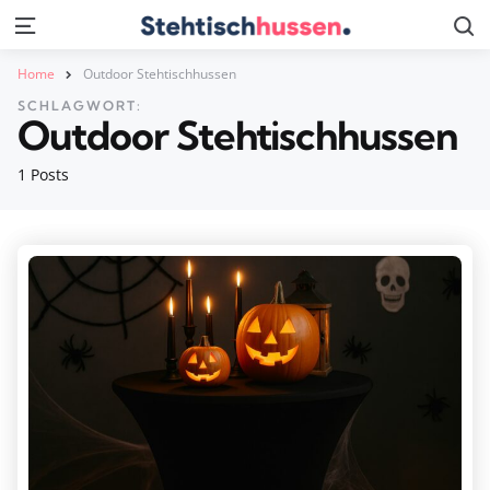
S
Menu
Home
Outdoor Stehtischhussen
SCHLAGWORT:
Outdoor Stehtischhussen
1 Posts